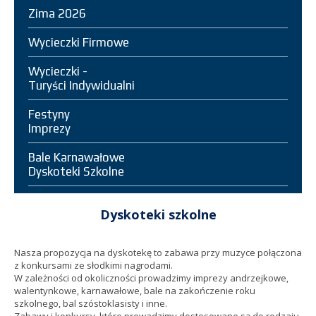
Zima 2026
Wycieczki Firmowe
Wycieczki -
Turyści Indywidualni
Festyny
Imprezy
Bale Karnawałowe
Dyskoteki Szkolne
Dyskoteki szkolne
Nasza propozycja na dyskotekę to zabawa przy muzyce połączona
z konkursami ze słodkimi nagrodami.
W zależności od okoliczności prowadzimy imprezy andrzejkowe,
walentynkowe, karnawałowe, bale na zakończenie roku
szkolnego, bal szóstoklasisty i inne.
Zabawy i konkursy, które prowadzimy dostosowane są do rodzaju