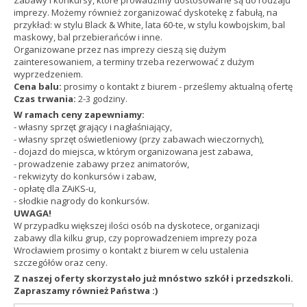
imprezy. Możemy również zorganizować dyskotekę z fabułą, na
przykład: w stylu Black & White, lata 60-te, w stylu kowbojskim, bal
maskowy, bal przebierańców i inne.
Organizowane przez nas imprezy cieszą się dużym
zainteresowaniem, a terminy trzeba rezerwować z dużym
wyprzedzeniem.
Cena balu:
prosimy o kontakt z biurem - prześlemy aktualną ofertę
Czas trwania:
2-3 godziny.
W ramach ceny zapewniamy:
- własny sprzęt grający i nagłaśniający,
- własny sprzęt oświetleniowy (przy zabawach wieczornych),
- dojazd do miejsca, w którym organizowana jest zabawa,
- prowadzenie zabawy przez animatorów,
- rekwizyty do konkursów i zabaw,
- opłatę dla ZAiKS-u,
- słodkie nagrody do konkursów.
UWAGA!
W przypadku większej ilości osób na dyskotece, organizacji
zabawy dla kilku grup, czy poprowadzeniem imprezy poza
Wrocławiem prosimy o kontakt z biurem w celu ustalenia
szczegółów oraz ceny.
Z naszej oferty skorzystało już mnóstwo szkół i przedszkoli.
Zapraszamy również Państwa :)