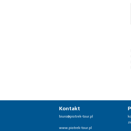
Kontakt
P
biuro@piotrek-tour.pl
k
z
www.piotrek-tour.pl