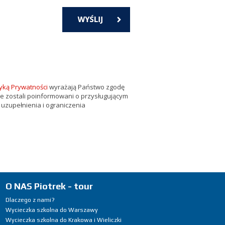
tyką Prywatności
wyrażają Państwo zgodę
że zostali poinformowani o przysługującym
 uzupełnienia i ograniczenia
O NAS Piotrek - tour
Dlaczego z nami?
Wycieczka szkolna do Warszawy
Wycieczka szkolna do Krakowa i Wieliczki