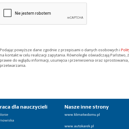
Podając powyższe dane zgodnie z przepisami o danych osobowych i
Poli
na kontakt w celu realizacji zapytania. Równolegle oświadczają Państwo, 
prawie do wglądu informacji, usunięcia i przeniesienia oraz sprostowania,
przetwarzania.
raca dla nauczycieli
Nasze inne strony
olonie
www.klimatwdomu.pl
imowiska
www.autokarek.pl