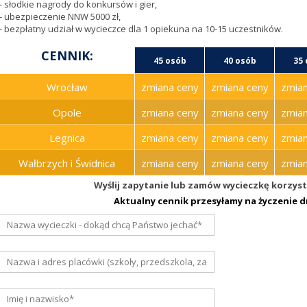
- słodkie nagrody do konkursów i gier,
- ubezpieczenie NNW 5000 zł,
- bezpłatny udział w wycieczce dla 1 opiekuna na 10-15 uczestników.
CENNIK:
45 osób
40 osób
35
Wrocław
zmiana ceny
zmiana ceny
zmian
Opole
zmiana ceny
zmiana ceny
zmian
Legnica
zmiana ceny
zmiana ceny
zmian
Wałbrzych i Świdnica
zmiana ceny
zmiana ceny
zmian
Wyślij zapytanie lub zamów wycieczkę korzyst
Aktualny cennik przesyłamy na życzenie 