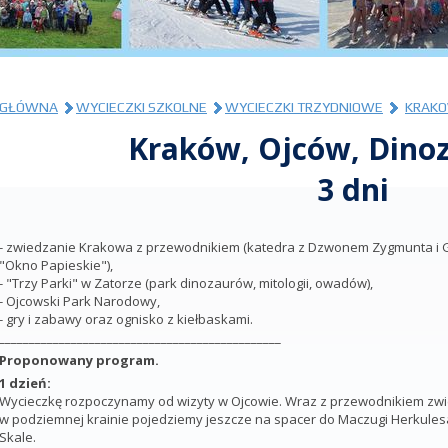
GŁÓWNA
WYCIECZKI SZKOLNE
WYCIECZKI TRZYDNIOWE
KRAKO
Kraków, Ojców, Dino
3 dni
- zwiedzanie Krakowa z przewodnikiem (katedra z Dzwonem Zygmunta i Gr
"Okno Papieskie"),
- "Trzy Parki" w Zatorze (park dinozaurów, mitologii, owadów),
- Ojcowski Park Narodowy,
- gry i zabawy oraz ognisko z kiełbaskami.
_______________________________________________
Proponowany program.
1 dzień:
Wycieczkę rozpoczynamy od wizyty w Ojcowie. Wraz z przewodnikiem zwie
w podziemnej krainie pojedziemy jeszcze na spacer do Maczugi Herkules
Skale.