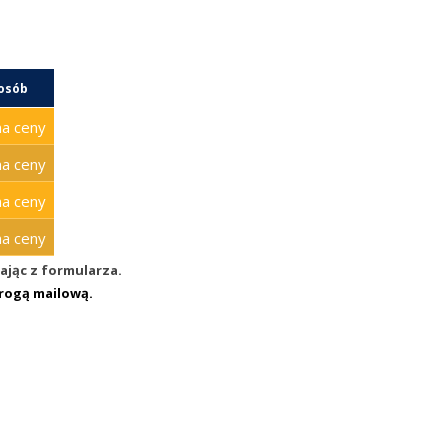
 osób
a ceny
a ceny
a ceny
a ceny
ając z formularza.
drogą mailową.