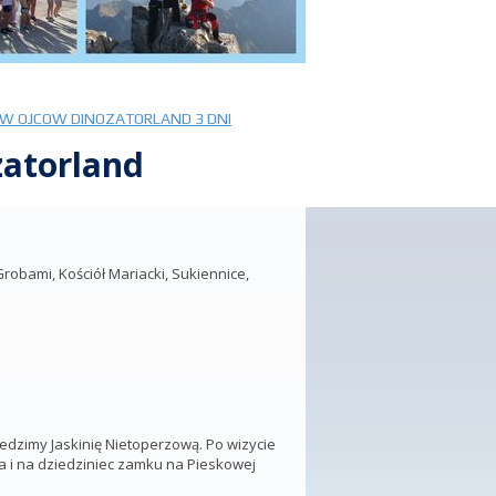
W OJCOW DINOZATORLAND 3 DNI
zatorland
obami, Kościół Mariacki, Sukiennice,
dzimy Jaskinię Nietoperzową. Po wizycie
a i na dziedziniec zamku na Pieskowej