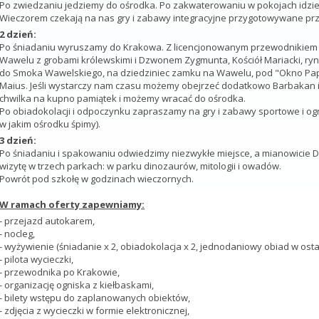
Po zwiedzaniu jedziemy do ośrodka. Po zakwaterowaniu w pokojach idzie
Wieczorem czekają na nas gry i zabawy integracyjne przygotowywane prz
2 dzień:
Po śniadaniu wyruszamy do Krakowa. Z licencjonowanym przewodnikiem 
Wawelu z grobami królewskimi i Dzwonem Zygmunta, Kościół Mariacki, ryn
do Smoka Wawelskiego, na dziedziniec zamku na Wawelu, pod "Okno Papi
Maius. Jeśli wystarczy nam czasu możemy obejrzeć dodatkowo Barbakan i
chwilka na kupno pamiątek i możemy wracać do ośrodka.
Po obiadokolacji i odpoczynku zapraszamy na gry i zabawy sportowe i ogn
w jakim ośrodku śpimy).
3 dzień:
Po śniadaniu i spakowaniu odwiedzimy niezwykłe miejsce, a mianowicie Di
wizytę w trzech parkach: w parku dinozaurów, mitologii i owadów.
Powrót pod szkołę w godzinach wieczornych.
W ramach oferty zapewniamy:
- przejazd autokarem,
- nocleg,
- wyżywienie (śniadanie x 2, obiadokolacja x 2, jednodaniowy obiad w osta
- pilota wycieczki,
- przewodnika po Krakowie,
- organizację ogniska z kiełbaskami,
- bilety wstępu do zaplanowanych obiektów,
- zdjęcia z wycieczki w formie elektronicznej,