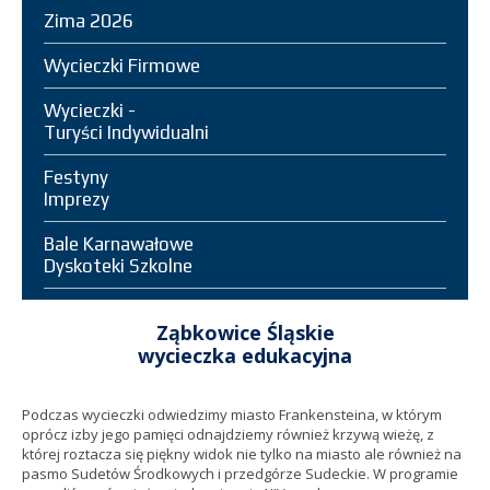
Zima 2026
Wycieczki Firmowe
Wycieczki -
Turyści Indywidualni
Festyny
Imprezy
Bale Karnawałowe
Dyskoteki Szkolne
Ząbkowice Śląskie
wycieczka edukacyjna
Podczas wycieczki odwiedzimy miasto Frankensteina, w którym
oprócz izby jego pamięci odnajdziemy również krzywą wieżę, z
której roztacza się piękny widok nie tylko na miasto ale również na
pasmo Sudetów Środkowych i przedgórze Sudeckie. W programie