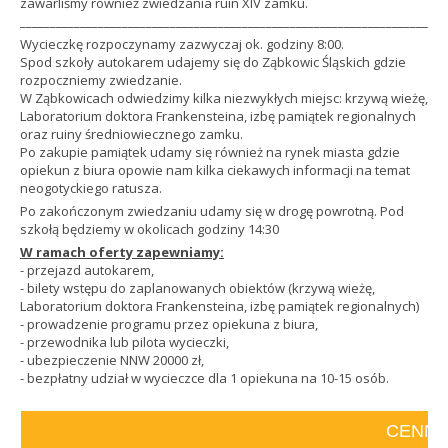
zawarliśmy również zwiedzania ruin XIV zamku.
_______________________________________________________________________
Wycieczkę rozpoczynamy zazwyczaj ok. godziny 8:00.
Spod szkoły autokarem udajemy się do Ząbkowic Śląskich gdzie
rozpoczniemy zwiedzanie.
W Ząbkowicach odwiedzimy kilka niezwykłych miejsc: krzywą wieżę,
Laboratorium doktora Frankensteina, izbę pamiątek regionalnych
oraz ruiny średniowiecznego zamku.
Po zakupie pamiątek udamy się również na rynek miasta gdzie
opiekun z biura opowie nam kilka ciekawych informacji na temat
neogotyckiego ratusza.
Po zakończonym zwiedzaniu udamy się w drogę powrotną. Pod
szkołą będziemy w okolicach godziny 14:30
W ramach oferty zapewniamy:
- przejazd autokarem,
- bilety wstępu do zaplanowanych obiektów (krzywą wieżę,
Laboratorium doktora Frankensteina, izbę pamiątek regionalnych)
- prowadzenie programu przez opiekuna z biura,
- przewodnika lub pilota wycieczki,
- ubezpieczenie NNW 20000 zł,
- bezpłatny udział w wycieczce dla 1 opiekuna na 10-15 osób.
CENNI