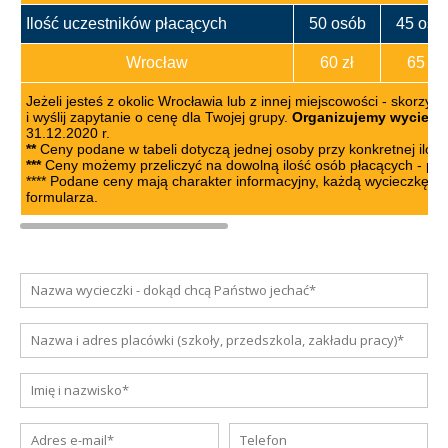
Ilość uczestników płacących
50 osób
45 osó
Wrocław
60 zł
65 zł
Jeżeli jesteś z okolic Wrocławia lub z innej miejscowości - skorzy
i wyślij zapytanie o cenę dla Twojej grupy.
Organizujemy wycieczki
31.12.2020 r.
**
Ceny podane w tabeli dotyczą jednej osoby przy konkretnej ilośc
***
Ceny możemy przeliczyć na dowolną ilość osób płacących - pros
**** Podane ceny mają charakter informacyjny, każdą wycieczkę k
formularza.